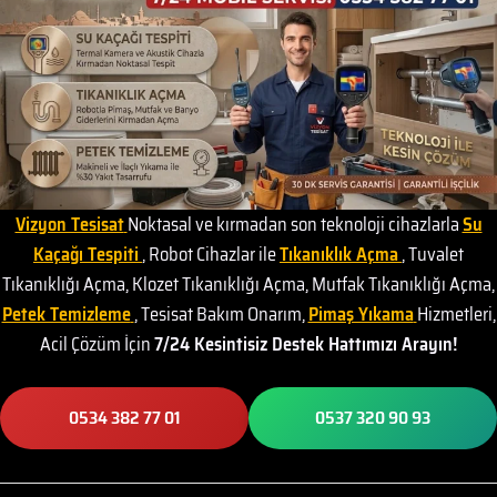
Vizyon Tesisat
Noktasal ve kırmadan son teknoloji cihazlarla
Su
Kaçağı Tespiti
, Robot Cihazlar ile
Tıkanıklık Açma
, Tuvalet
Tıkanıklığı Açma, Klozet Tıkanıklığı Açma, Mutfak Tıkanıklığı Açma,
Petek Temizleme
, Tesisat Bakım Onarım,
Pimaş Yıkama
Hizmetleri,
Acil Çözüm İçin
7/24 Kesintisiz Destek Hattımızı Arayın!
0534 382 77 01
0537 320 90 93