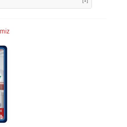
[+]
imiz