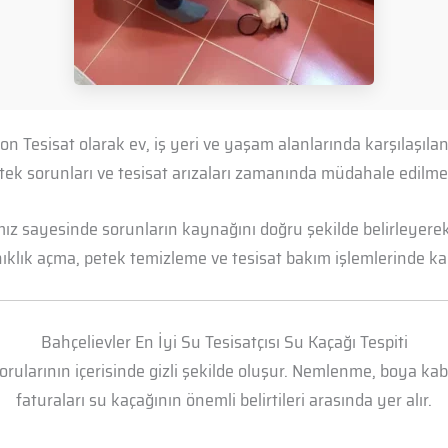
yon Tesisat olarak ev, iş yeri ve yaşam alanlarında karşılaşı
petek sorunları ve tesisat arızaları zamanında müdahale edil
mız sayesinde sorunların kaynağını doğru şekilde belirleyerek 
anıklık açma, petek temizleme ve tesisat bakım işlemlerinde kal
Bahçelievler En İyi Su Tesisatçısı Su Kaçağı Tespiti
borularının içerisinde gizli şekilde oluşur. Nemlenme, boya k
faturaları su kaçağının önemli belirtileri arasında yer alır.