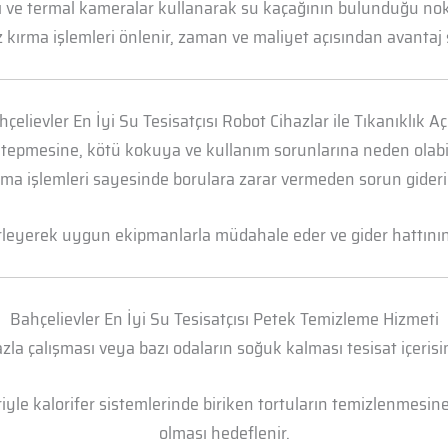
arı ve termal kameralar kullanarak su kaçağının bulunduğu n
 kırma işlemleri önlenir, zaman ve maliyet açısından avantaj 
çelievler En İyi Su Tesisatçısı Robot Cihazlar ile Tıkanıklık 
 tepmesine, kötü kokuya ve kullanım sorunlarına neden olabili
ma işlemleri sayesinde borulara zarar vermeden sorun gideril
irleyerek uygun ekipmanlarla müdahale eder ve gider hattının t
Bahçelievler En İyi Su Tesisatçısı Petek Temizleme Hizmeti
la çalışması veya bazı odaların soğuk kalması tesisat içerisi
yle kalorifer sistemlerinde biriken tortuların temizlenmesine 
olması hedeflenir.