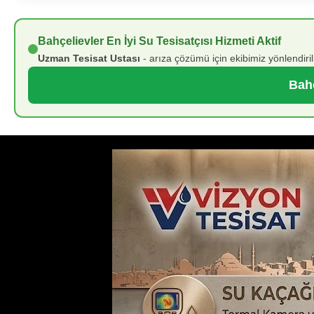
Bahçelievler En İyi Su Tesisatçısı Hizmeti Aktif
Uzman Tesisat Ustası
- arıza çözümü için ekibimiz yönlendiri
Bahç