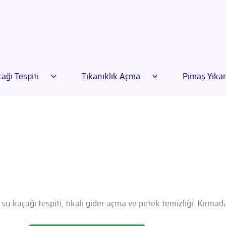
ağı Tespiti
Tıkanıklık Açma
Pimaş Yık
ı
su kaçağı tespiti, tıkalı gider açma ve petek temizliği. Kırma