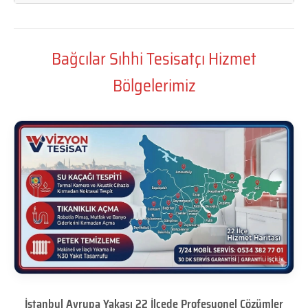
Bağcılar Sıhhi Tesisatçı Hizmet
Bölgelerimiz
İstanbul Avrupa Yakası 22 İlçede Profesyonel Çözümler