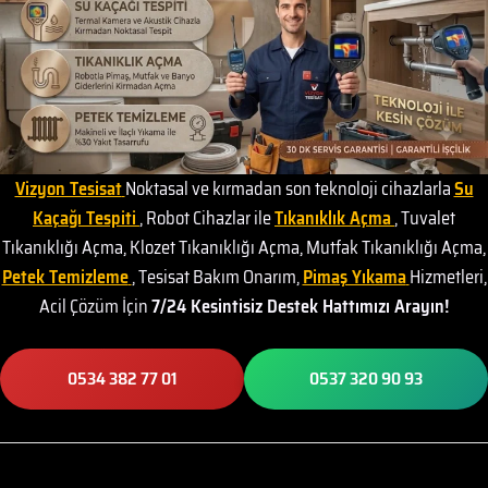
Vizyon Tesisat
Noktasal ve kırmadan son teknoloji cihazlarla
Su
Kaçağı Tespiti
, Robot Cihazlar ile
Tıkanıklık Açma
, Tuvalet
Tıkanıklığı Açma, Klozet Tıkanıklığı Açma, Mutfak Tıkanıklığı Açma,
Petek Temizleme
, Tesisat Bakım Onarım,
Pimaş Yıkama
Hizmetleri,
Acil Çözüm İçin
7/24 Kesintisiz Destek Hattımızı Arayın!
0534 382 77 01
0537 320 90 93