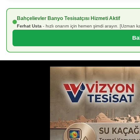
Bahçelievler Banyo Tesisatçısı Hizmeti Aktif
Ferhat Usta
- hızlı onarım için hemen şimdi arayın. [Uzman ka
Bah