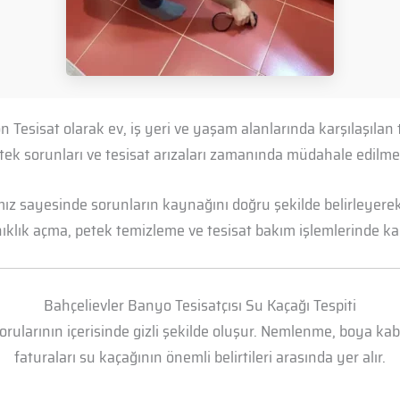
n Tesisat olarak ev, iş yeri ve yaşam alanlarında karşılaşıla
petek sorunları ve tesisat arızaları zamanında müdahale edil
mız sayesinde sorunların kaynağını doğru şekilde belirleyerek 
anıklık açma, petek temizleme ve tesisat bakım işlemlerinde kal
Bahçelievler Banyo Tesisatçısı Su Kaçağı Tespiti
borularının içerisinde gizli şekilde oluşur. Nemlenme, boya k
faturaları su kaçağının önemli belirtileri arasında yer alır.