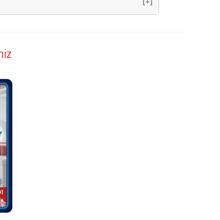
[+]
miz