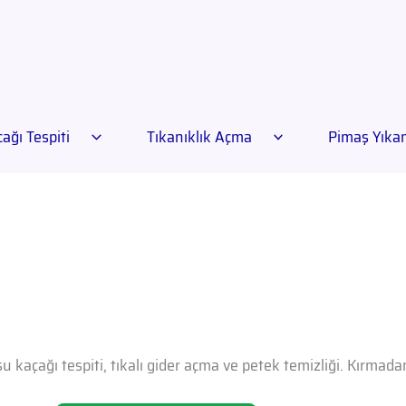
ağı Tespiti
Tıkanıklık Açma
Pimaş Yık
u kaçağı tespiti, tıkalı gider açma ve petek temizliği. Kırmad