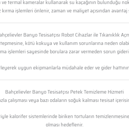
arı ve termal kameralar kullanarak su kaçağının bulunduğu n
 kırma işlemleri önlenir, zaman ve maliyet açısından avantaj 
ahçelievler Banyo Tesisatçısı Robot Cihazlar ile Tıkanıklık Aç
 tepmesine, kötü kokuya ve kullanım sorunlarına neden olabili
ma işlemleri sayesinde borulara zarar vermeden sorun gideril
irleyerek uygun ekipmanlarla müdahale eder ve gider hattının t
Bahçelievler Banyo Tesisatçısı Petek Temizleme Hizmeti
la çalışması veya bazı odaların soğuk kalması tesisat içerisi
yle kalorifer sistemlerinde biriken tortuların temizlenmesine 
olması hedeflenir.