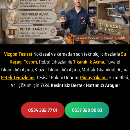
Vizyon Tesisat
Noktasal ve kırmadan son teknoloji cihazlarla
Su
Kaçağı Tespiti
, Robot Cihazlar ile
Tıkanıklık Açma
, Tuvalet
Tıkanıklığı Açma, Klozet Tıkanıklığı Açma, Mutfak Tıkanıklığı Açma,
Petek Temizleme
, Tesisat Bakım Onarım,
Pimaş Yıkama
Hizmetleri,
Acil Çözüm İçin
7/24 Kesintisiz Destek Hattımızı Arayın!
0534 382 77 01
0537 320 90 93