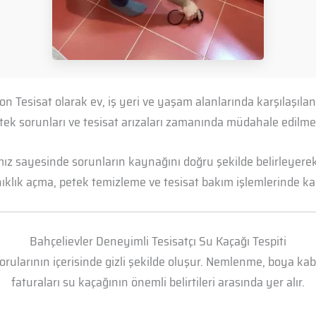
on Tesisat olarak ev, iş yeri ve yaşam alanlarında karşılaşıl
petek sorunları ve tesisat arızaları zamanında müdahale edil
mız sayesinde sorunların kaynağını doğru şekilde belirleyerek 
anıklık açma, petek temizleme ve tesisat bakım işlemlerinde kal
Bahçelievler Deneyimli Tesisatçı Su Kaçağı Tespiti
borularının içerisinde gizli şekilde oluşur. Nemlenme, boya k
faturaları su kaçağının önemli belirtileri arasında yer alır.