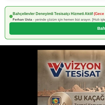
Bahçelievler Deneyimli Tesisatçı Hizmeti Aktif
(Gece 
Ferhan Usta
- yerinde çözüm için hemen bizi arayın. [Hızlı işl
Bah