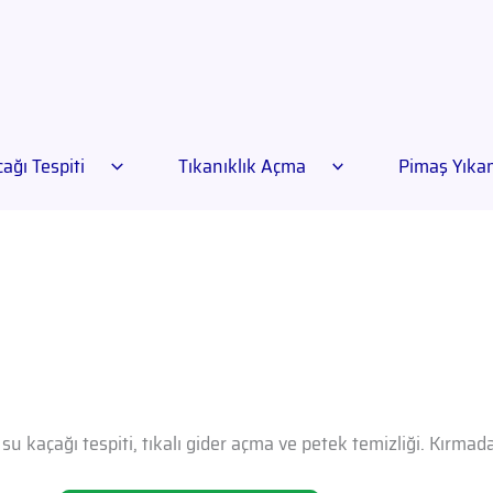
ağı Tespiti
Tıkanıklık Açma
Pimaş Yık
su kaçağı tespiti, tıkalı gider açma ve petek temizliği. Kırma