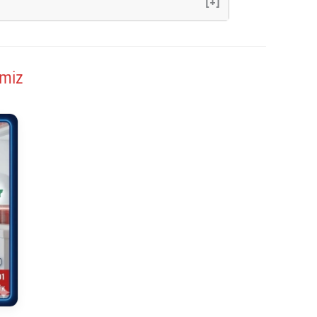
[+]
imiz