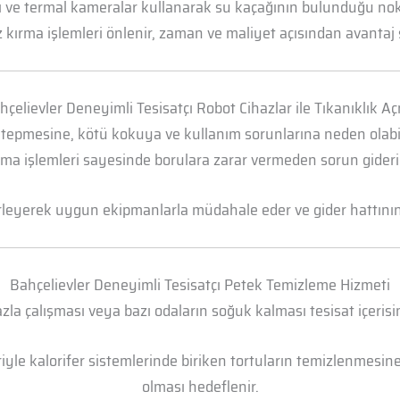
arı ve termal kameralar kullanarak su kaçağının bulunduğu n
 kırma işlemleri önlenir, zaman ve maliyet açısından avantaj 
hçelievler Deneyimli Tesisatçı Robot Cihazlar ile Tıkanıklık A
 tepmesine, kötü kokuya ve kullanım sorunlarına neden olabili
ma işlemleri sayesinde borulara zarar vermeden sorun gideril
irleyerek uygun ekipmanlarla müdahale eder ve gider hattının t
Bahçelievler Deneyimli Tesisatçı Petek Temizleme Hizmeti
la çalışması veya bazı odaların soğuk kalması tesisat içerisi
yle kalorifer sistemlerinde biriken tortuların temizlenmesine 
olması hedeflenir.