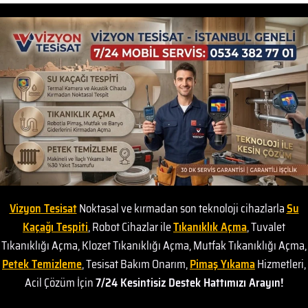
Vizyon Tesisat
Noktasal ve kırmadan son teknoloji cihazlarla
Su
Kaçağı Tespiti
, Robot Cihazlar ile
Tıkanıklık Açma
, Tuvalet
Tıkanıklığı Açma, Klozet Tıkanıklığı Açma, Mutfak Tıkanıklığı Açma,
Petek Temizleme
, Tesisat Bakım Onarım,
Pimaş Yıkama
Hizmetleri,
Acil Çözüm İçin
7/24 Kesintisiz Destek Hattımızı Arayın!