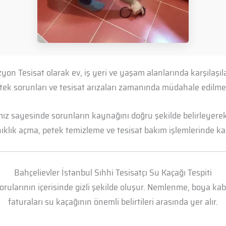
izyon Tesisat olarak ev, iş yeri ve yaşam alanlarında karşılaş
petek sorunları ve tesisat arızaları zamanında müdahale edil
mız sayesinde sorunların kaynağını doğru şekilde belirleyerek 
anıklık açma, petek temizleme ve tesisat bakım işlemlerinde kal
Bahçelievler İstanbul Sıhhi Tesisatçı Su Kaçağı Tespiti
borularının içerisinde gizli şekilde oluşur. Nemlenme, boya k
faturaları su kaçağının önemli belirtileri arasında yer alır.