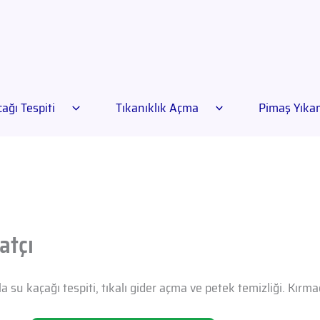
ağı Tespiti
Tıkanıklık Açma
Pimaş Yık
atçı
a su kaçağı tespiti, tıkalı gider açma ve petek temizliği. Kır