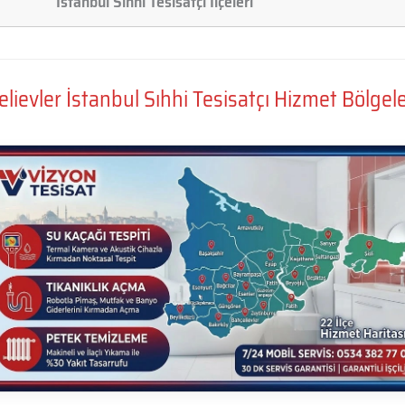
İstanbul Sıhhi Tesisatçı İlçeleri
lievler İstanbul Sıhhi Tesisatçı Hizmet Bölgel