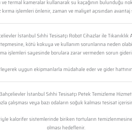
arı ve termal kameralar kullanarak su kaçağının bulunduğu n
 kırma işlemleri önlenir, zaman ve maliyet açısından avantaj 
elievler İstanbul Sıhhi Tesisatçı Robot Cihazlar ile Tıkanıklık
 tepmesine, kötü kokuya ve kullanım sorunlarına neden olabili
ma işlemleri sayesinde borulara zarar vermeden sorun gideril
irleyerek uygun ekipmanlarla müdahale eder ve gider hattının t
Bahçelievler İstanbul Sıhhi Tesisatçı Petek Temizleme Hizmet
la çalışması veya bazı odaların soğuk kalması tesisat içerisi
yle kalorifer sistemlerinde biriken tortuların temizlenmesine 
olması hedeflenir.