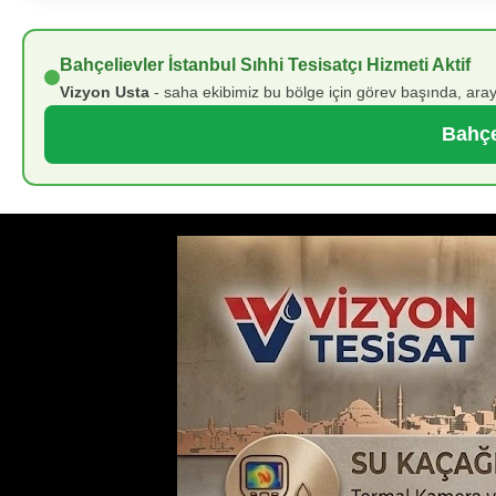
Bahçelievler İstanbul Sıhhi Tesisatçı Hizmeti Aktif
Vizyon Usta
- saha ekibimiz bu bölge için görev başında, aray
Bahçel