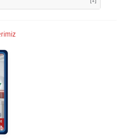
[+]
erimiz