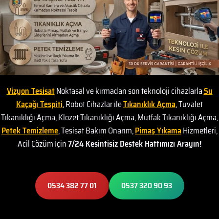
Vizyon Tesisat
Noktasal ve kırmadan son teknoloji cihazlarla
Su
Kaçağı Tespiti
, Robot Cihazlar ile
Tıkanıklık Açma
, Tuvalet
Tıkanıklığı Açma, Klozet Tıkanıklığı Açma, Mutfak Tıkanıklığı Açma,
Petek Temizleme
, Tesisat Bakım Onarım,
Pimaş Yıkama
Hizmetleri,
Acil Çözüm İçin
7/24 Kesintisiz Destek Hattımızı Arayın!
0534 382 77 01
0537 320 90 93