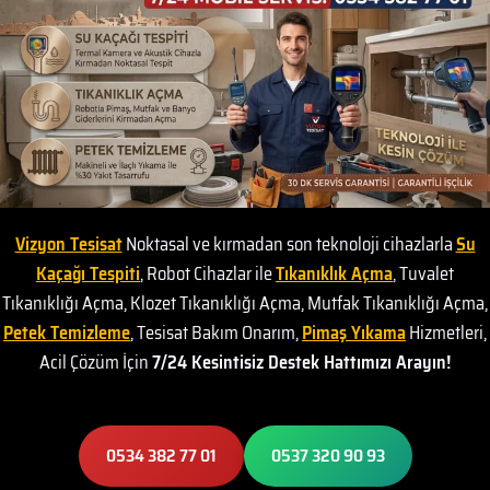
Vizyon Tesisat
Noktasal ve kırmadan son teknoloji cihazlarla
Su
Kaçağı Tespiti
, Robot Cihazlar ile
Tıkanıklık Açma
, Tuvalet
Tıkanıklığı Açma, Klozet Tıkanıklığı Açma, Mutfak Tıkanıklığı Açma,
Petek Temizleme
, Tesisat Bakım Onarım,
Pimaş Yıkama
Hizmetleri,
Acil Çözüm İçin
7/24 Kesintisiz Destek Hattımızı Arayın!
0534 382 77 01
0537 320 90 93