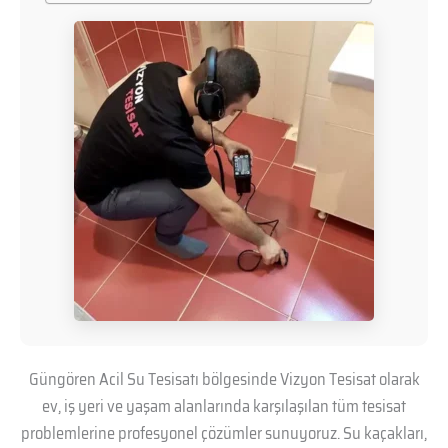
Güngören Acil Su Tesisatı bölgesinde Vizyon Tesisat olarak
ev, iş yeri ve yaşam alanlarında karşılaşılan tüm tesisat
problemlerine profesyonel çözümler sunuyoruz. Su kaçakları,