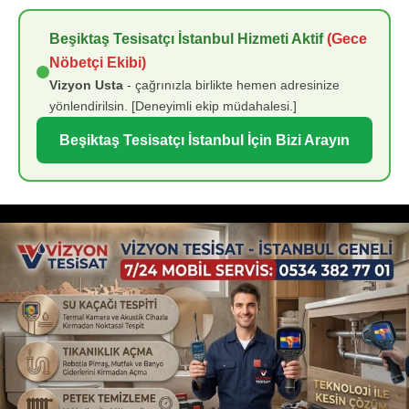
Beşiktaş Tesisatçı İstanbul Hizmeti Aktif
(Gece
Nöbetçi Ekibi)
Vizyon Usta
- çağrınızla birlikte hemen adresinize
yönlendirilsin. [Deneyimli ekip müdahalesi.]
Beşiktaş Tesisatçı İstanbul İçin Bizi Arayın