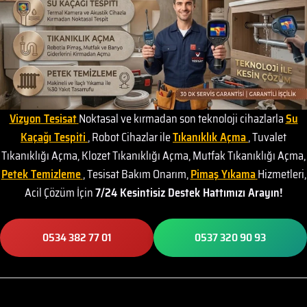
Vizyon Tesisat
Noktasal ve kırmadan son teknoloji cihazlarla
Su
Kaçağı Tespiti
, Robot Cihazlar ile
Tıkanıklık Açma
, Tuvalet
Tıkanıklığı Açma, Klozet Tıkanıklığı Açma, Mutfak Tıkanıklığı Açma,
Petek Temizleme
, Tesisat Bakım Onarım,
Pimaş Yıkama
Hizmetleri,
Acil Çözüm İçin
7/24 Kesintisiz Destek Hattımızı Arayın!
0534 382 77 01
0537 320 90 93