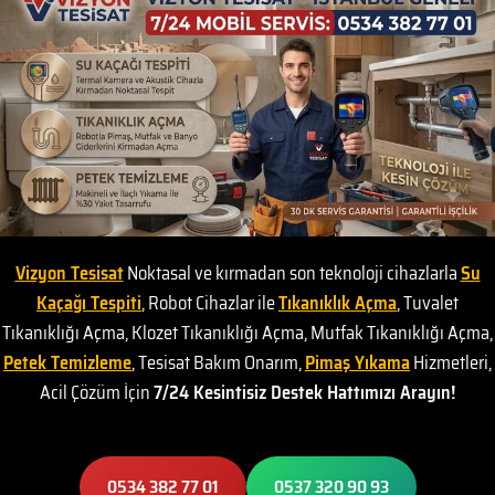
Vizyon Tesisat
Noktasal ve kırmadan son teknoloji cihazlarla
Su
Kaçağı Tespiti
, Robot Cihazlar ile
Tıkanıklık Açma
, Tuvalet
Tıkanıklığı Açma, Klozet Tıkanıklığı Açma, Mutfak Tıkanıklığı Açma,
Petek Temizleme
, Tesisat Bakım Onarım,
Pimaş Yıkama
Hizmetleri,
Acil Çözüm İçin
7/24 Kesintisiz Destek Hattımızı Arayın!
0534 382 77 01
0537 320 90 93