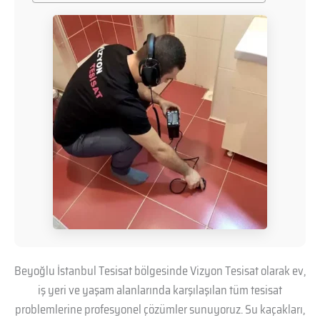
Beyoğlu İstanbul Tesisat bölgesinde Vizyon Tesisat olarak ev,
iş yeri ve yaşam alanlarında karşılaşılan tüm tesisat
problemlerine profesyonel çözümler sunuyoruz. Su kaçakları,