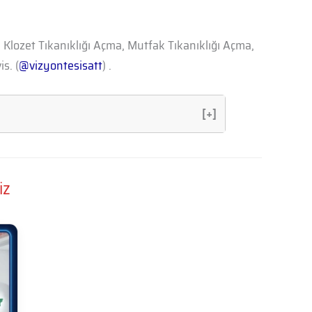
, Klozet Tıkanıklığı Açma, Mutfak Tıkanıklığı Açma,
s. (
@vizyontesisatt
) .
[+]
iz