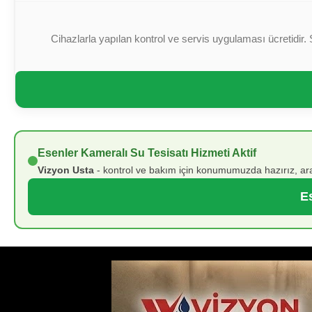
Cihazlarla yapılan kontrol ve servis uygulaması ücretidir. 
Esenler Kameralı Su Tesisatı Hizmeti Aktif
Vizyon Usta
- kontrol ve bakım için konumumuzda hazırız, ara
Es