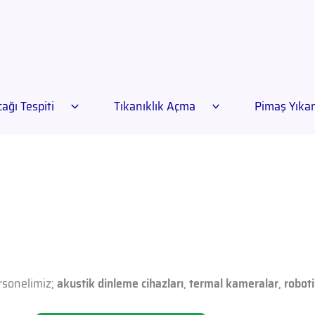
ağı Tespiti
Tıkanıklık Açma
Pimaş Yık
sonelimiz;
akustik dinleme cihazları
,
termal kameralar
,
robot