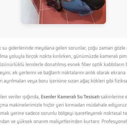
tık su giderlerinde meydana gelen sorunlar, çoğu zaman gözle
lma yoluyla birçok nokta kırılırken, günümüzde kameralı pim
zünürlüklü lenslerle donatılmış esnek fiber optik kabloların bo
ini, ek yerlerini ve bağlantı noktalarını anlık olarak ekrana 
eri ayrılmaları veya boru içerisine sızan ağaç kökleri gibi fiziks
en veriler ışığında,
Esenler Kameralı Su Tesisatı
sakinlerine 
ş açma makinelerimizle hiçbir yeri kırmadan müdahale ediyor
apmak yerine sadece sorunlu bölgeyi işaretleyerek noktasal ta
ozundan ve yüksek onarım maliyetlerinden kurtarır. Profesyonel