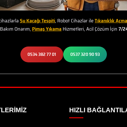
cihazlarla
Su Kaçağı Tespiti
, Robot Cihazlar ile
Tıkanıklık Açm
t Bakım Onarım,
Pimaş Yıkama
Hizmetleri, Acil Çözüm İçin
7/24
0534 382 77 01
0537 320 90 93
LERIMIZ
HIZLI BAĞLANTIL