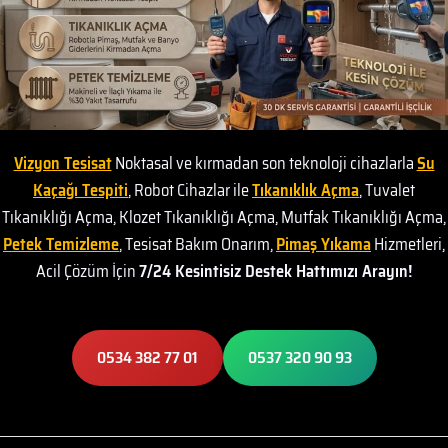
Vizyon Tesisat
Noktasal ve kırmadan son teknoloji cihazlarla
Su
Kaçağı Tespiti
, Robot Cihazlar ile
Tıkanıklık Açma
, Tuvalet
Tıkanıklığı Açma, Klozet Tıkanıklığı Açma, Mutfak Tıkanıklığı Açma,
Petek Temizleme
, Tesisat Bakım Onarım,
Pimaş Yıkama
Hizmetleri,
Acil Çözüm İçin
7/24 Kesintisiz Destek Hattımızı Arayın!
0534 382 77 01
0537 320 90 93