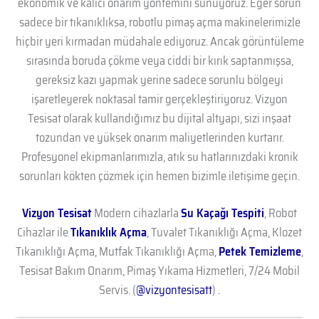
ekonomik ve kalıcı onarım yöntemini sunuyoruz. Eğer sorun
sadece bir tıkanıklıksa, robotlu pimaş açma makinelerimizle
hiçbir yeri kırmadan müdahale ediyoruz. Ancak görüntüleme
sırasında boruda çökme veya ciddi bir kırık saptanmışsa,
gereksiz kazı yapmak yerine sadece sorunlu bölgeyi
işaretleyerek noktasal tamir gerçekleştiriyoruz. Vizyon
Tesisat olarak kullandığımız bu dijital altyapı, sizi inşaat
tozundan ve yüksek onarım maliyetlerinden kurtarır.
Profesyonel ekipmanlarımızla, atık su hatlarınızdaki kronik
sorunları kökten çözmek için hemen bizimle iletişime geçin.
Vizyon Tesisat
Modern cihazlarla
Su Kaçağı Tespiti
, Robot
Cihazlar ile
Tıkanıklık Açma
, Tuvalet Tıkanıklığı Açma, Klozet
Tıkanıklığı Açma, Mutfak Tıkanıklığı Açma,
Petek Temizleme
,
Tesisat Bakım Onarım, Pimaş Yıkama Hizmetleri, 7/24 Mobil
Servis. (
@vizyontesisatt
) .