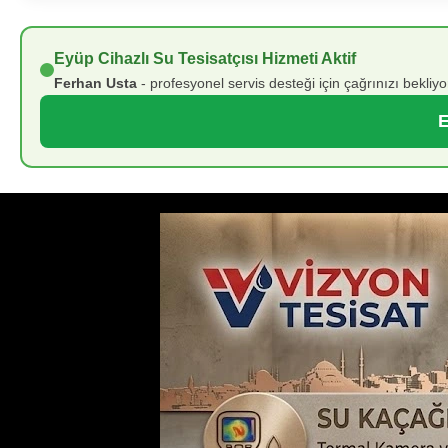
Eyüp Cihazlı Su Tesisatçısı Hizmeti Aktif
Ferhan Usta
- profesyonel servis desteği için çağrınızı bekliyo
E