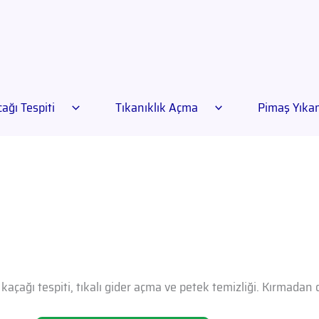
ağı Tespiti
Tıkanıklık Açma
Pimaş Yık
kaçağı tespiti, tıkalı gider açma ve petek temizliği. Kırmadan