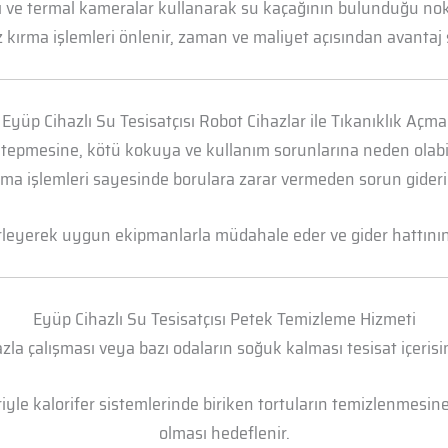
arı ve termal kameralar kullanarak su kaçağının bulunduğu n
 kırma işlemleri önlenir, zaman ve maliyet açısından avantaj 
Eyüp Cihazlı Su Tesisatçısı Robot Cihazlar ile Tıkanıklık Açma
 tepmesine, kötü kokuya ve kullanım sorunlarına neden olabili
ma işlemleri sayesinde borulara zarar vermeden sorun gideril
irleyerek uygun ekipmanlarla müdahale eder ve gider hattının t
Eyüp Cihazlı Su Tesisatçısı Petek Temizleme Hizmeti
la çalışması veya bazı odaların soğuk kalması tesisat içerisi
yle kalorifer sistemlerinde biriken tortuların temizlenmesine 
olması hedeflenir.