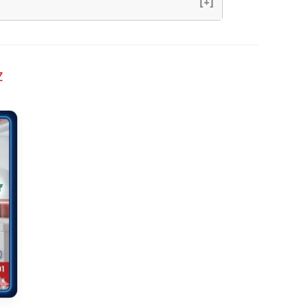
[+]
z