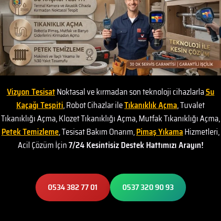
Vizyon Tesisat
Noktasal ve kırmadan son teknoloji cihazlarla
Su
Kaçağı Tespiti
, Robot Cihazlar ile
Tıkanıklık Açma
, Tuvalet
Tıkanıklığı Açma, Klozet Tıkanıklığı Açma, Mutfak Tıkanıklığı Açma,
Petek Temizleme
, Tesisat Bakım Onarım,
Pimaş Yıkama
Hizmetleri,
Acil Çözüm İçin
7/24 Kesintisiz Destek Hattımızı Arayın!
0534 382 77 01
0537 320 90 93