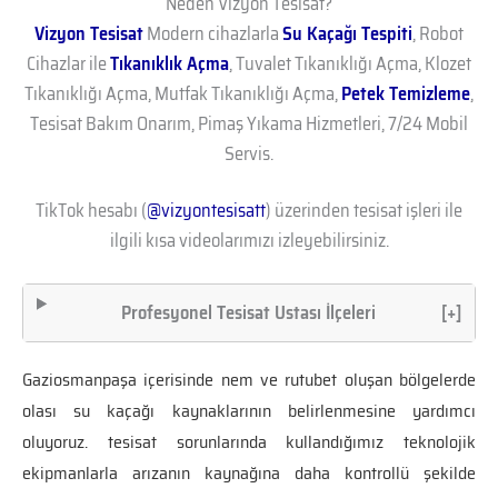
Neden Vizyon Tesisat?
Vizyon Tesisat
Modern cihazlarla
Su Kaçağı Tespiti
, Robot
Cihazlar ile
Tıkanıklık Açma
, Tuvalet Tıkanıklığı Açma, Klozet
Tıkanıklığı Açma, Mutfak Tıkanıklığı Açma,
Petek Temizleme
,
Tesisat Bakım Onarım, Pimaş Yıkama Hizmetleri, 7/24 Mobil
Servis.
TikTok hesabı (
@vizyontesisatt
) üzerinden tesisat işleri ile
ilgili kısa videolarımızı izleyebilirsiniz.
Profesyonel Tesisat Ustası İlçeleri
[+]
Gaziosmanpaşa içerisinde nem ve rutubet oluşan bölgelerde
olası su kaçağı kaynaklarının belirlenmesine yardımcı
oluyoruz. tesisat sorunlarında kullandığımız teknolojik
ekipmanlarla arızanın kaynağına daha kontrollü şekilde