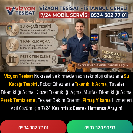
Vizyon Tesisat
Noktasal ve kırmadan son teknoloji cihazlarla
Su
Kaçağı Tespiti
, Robot Cihazlar ile
Tıkanıklık Açma
, Tuvalet
Tıkanıklığı Açma, Klozet Tıkanıklığı Açma, Mutfak Tıkanıklığı Açma,
Petek Temizleme
, Tesisat Bakım Onarım,
Pimaş Yıkama
Hizmetleri,
Acil Çözüm İçin
7/24 Kesintisiz Destek Hattımızı Arayın!
0534 382 77 01
0537 320 90 93