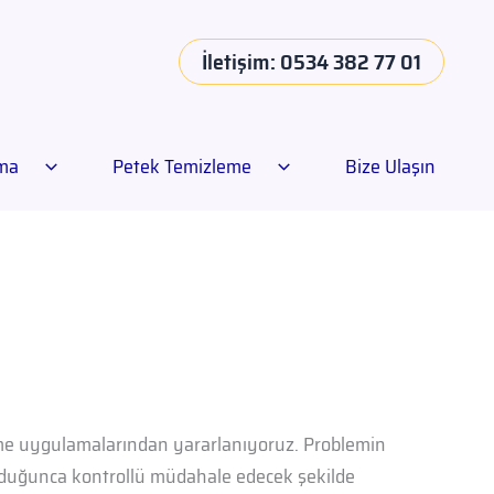
İletişim: 0534 382 77 01
ama
Petek Temizleme
Bize Ulaşın
eme uygulamalarından yararlanıyoruz. Problemin
olduğunca kontrollü müdahale edecek şekilde