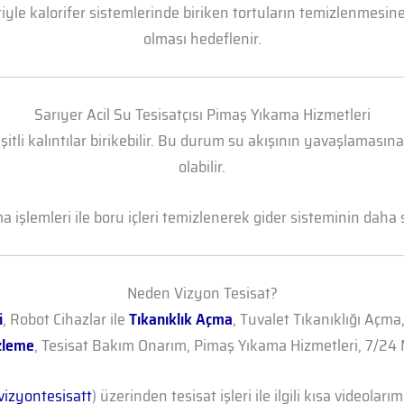
yle kalorifer sistemlerinde biriken tortuların temizlenmesine 
olması hedeflenir.
Sarıyer Acil Su Tesisatçısı Pimaş Yıkama Hizmetleri
şitli kalıntılar birikebilir. Bu durum su akışının yavaşlamasın
olabilir.
işlemleri ile boru içleri temizlenerek gider sisteminin daha sa
Neden Vizyon Tesisat?
i
, Robot Cihazlar ile
Tıkanıklık Açma
, Tuvalet Tıkanıklığı Açma
zleme
, Tesisat Bakım Onarım, Pimaş Yıkama Hizmetleri, 7/24 M
izyontesisatt
) üzerinden tesisat işleri ile ilgili kısa videolarımı