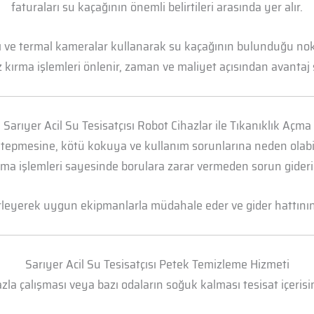
faturaları su kaçağının önemli belirtileri arasında yer alır.
arı ve termal kameralar kullanarak su kaçağının bulunduğu n
 kırma işlemleri önlenir, zaman ve maliyet açısından avantaj 
Sarıyer Acil Su Tesisatçısı Robot Cihazlar ile Tıkanıklık Açma
 tepmesine, kötü kokuya ve kullanım sorunlarına neden olabili
ma işlemleri sayesinde borulara zarar vermeden sorun gideril
irleyerek uygun ekipmanlarla müdahale eder ve gider hattının t
Sarıyer Acil Su Tesisatçısı Petek Temizleme Hizmeti
la çalışması veya bazı odaların soğuk kalması tesisat içerisi