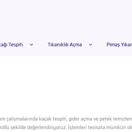
ağı Tespiti
Tıkanıklık Açma
Pimaş Yık
ım çalışmalarında kaçak tespiti, gider açma ve petek temizl
trollü şekilde değerlendiriyoruz. İşlemleri tesisata mümkün 