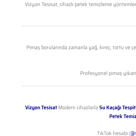
Vizyon Tesisat, cihazlı petek temizleme yöntemleri
Pimaş borularında zamanla yağ, kireç, tortu ve çe
Profesyonel pimaş yıkama 
Vizyon Tesisat
Modern cihazlarla
Su Kaçağı Tespit
Petek Temi
TikTok hesabı (
@v