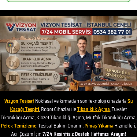
Vizyon Tesisat
Noktasal ve kırmadan son teknoloji cihazlarla
Su
Kaçağı Tespiti
, Robot Cihazlar ile
Tıkanıklık Açma
, Tuvalet
Tıkanıklığı Açma, Klozet Tıkanıklığı Açma, Mutfak Tıkanıklığı Açma,
Petek Temizleme
, Tesisat Bakım Onarım,
Pimaş Yıkama
Hizmetleri,
Acil Çözüm İçin
7/24 Kesintisiz Destek Hattımızı Arayın!