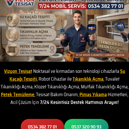
Vizyon Tesisat
Noktasal ve kırmadan son teknoloji cihazlarla
Su
Kaçağı Tespiti
, Robot Cihazlar ile
Tıkanıklık Açma
, Tuvalet
Tıkanıklığı Açma, Klozet Tıkanıklığı Açma, Mutfak Tıkanıklığı Açma,
Petek Temizleme
, Tesisat Bakım Onarım,
Pimaş Yıkama
Hizmetleri,
Acil Çözüm İçin
7/24 Kesintisiz Destek Hattımızı Arayın!
0534 382 77 01
0537 320 90 93