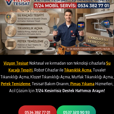
Vizyon Tesisat
Noktasal ve kırmadan son teknoloji cihazlarla
Su
Kaçağı Tespiti
, Robot Cihazlar ile
Tıkanıklık Açma
, Tuvalet
Tıkanıklığı Açma, Klozet Tıkanıklığı Açma, Mutfak Tıkanıklığı Açma,
Petek Temizleme
, Tesisat Bakım Onarım,
Pimaş Yıkama
Hizmetleri,
Acil Çözüm İçin
7/24 Kesintisiz Destek Hattımızı Arayın!
0534 382 77 01
0537 320 90 93