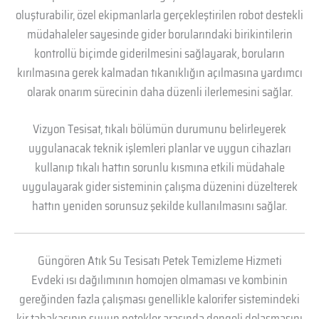
oluşturabilir, özel ekipmanlarla gerçekleştirilen robot destekli
müdahaleler sayesinde gider borularındaki birikintilerin
kontrollü biçimde giderilmesini sağlayarak, boruların
kırılmasına gerek kalmadan tıkanıklığın açılmasına yardımcı
olarak onarım sürecinin daha düzenli ilerlemesini sağlar.
Vizyon Tesisat, tıkalı bölümün durumunu belirleyerek
uygulanacak teknik işlemleri planlar ve uygun cihazları
kullanıp tıkalı hattın sorunlu kısmına etkili müdahale
uygulayarak gider sisteminin çalışma düzenini düzelterek
hattın yeniden sorunsuz şekilde kullanılmasını sağlar.
Güngören Atık Su Tesisatı Petek Temizleme Hizmeti
Evdeki ısı dağılımının homojen olmaması ve kombinin
gereğinden fazla çalışması genellikle kalorifer sistemindeki
kir tabakasının suyun petekler arasında dengeli dolaşmasını