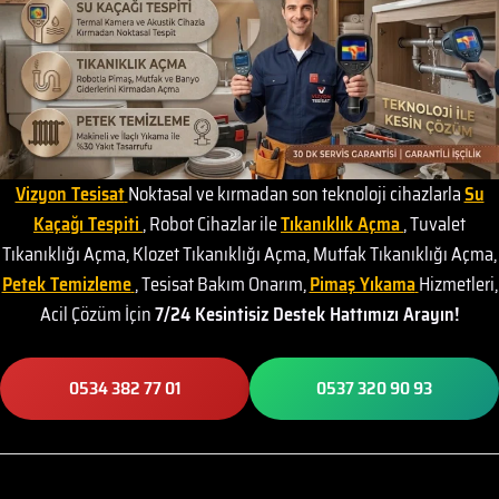
Vizyon Tesisat
Noktasal ve kırmadan son teknoloji cihazlarla
Su
Kaçağı Tespiti
, Robot Cihazlar ile
Tıkanıklık Açma
, Tuvalet
Tıkanıklığı Açma, Klozet Tıkanıklığı Açma, Mutfak Tıkanıklığı Açma,
Petek Temizleme
, Tesisat Bakım Onarım,
Pimaş Yıkama
Hizmetleri,
Acil Çözüm İçin
7/24 Kesintisiz Destek Hattımızı Arayın!
0534 382 77 01
0537 320 90 93