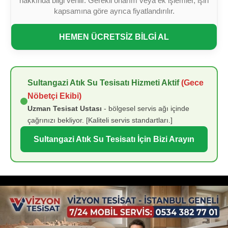
hakkında bilgi verilir. Gerekli onarım veya ek işlemler, işin
kapsamına göre ayrıca fiyatlandırılır.
HEMEN ÜCRETSİZ BİLGİ AL
Sultangazi Atık Su Tesisatı Hizmeti Aktif
(Gece
Nöbetçi Ekibi)
Uzman Tesisat Ustası
- bölgesel servis ağı içinde
çağrınızı bekliyor. [Kaliteli servis standartları.]
Sultangazi Atık Su Tesisatı İçin Bizi Arayın