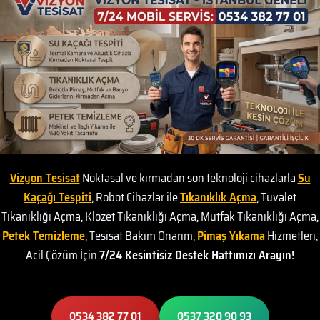
Vizyon Tesisat
Noktasal ve kırmadan son teknoloji cihazlarla
Su
Kaçağı Tespiti
, Robot Cihazlar ile
Tıkanıklık Açma
, Tuvalet
Tıkanıklığı Açma, Klozet Tıkanıklığı Açma, Mutfak Tıkanıklığı Açma,
Petek Temizleme
, Tesisat Bakım Onarım,
Pimaş Yıkama
Hizmetleri,
Acil Çözüm İçin
7/24 Kesintisiz Destek Hattımızı Arayın!
0534 382 77 01
0537 320 90 93