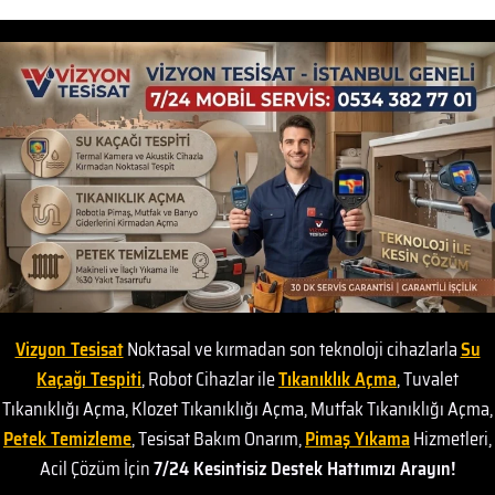
Vizyon Tesisat
Noktasal ve kırmadan son teknoloji cihazlarla
Su
Kaçağı Tespiti
, Robot Cihazlar ile
Tıkanıklık Açma
, Tuvalet
Tıkanıklığı Açma, Klozet Tıkanıklığı Açma, Mutfak Tıkanıklığı Açma,
Petek Temizleme
, Tesisat Bakım Onarım,
Pimaş Yıkama
Hizmetleri,
Acil Çözüm İçin
7/24 Kesintisiz Destek Hattımızı Arayın!