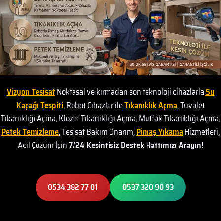
Vizyon Tesisat
Noktasal ve kırmadan son teknoloji cihazlarla
Su
Kaçağı Tespiti
, Robot Cihazlar ile
Tıkanıklık Açma
, Tuvalet
Tıkanıklığı Açma, Klozet Tıkanıklığı Açma, Mutfak Tıkanıklığı Açma,
Petek Temizleme
, Tesisat Bakım Onarım,
Pimaş Yıkama
Hizmetleri,
Acil Çözüm İçin
7/24 Kesintisiz Destek Hattımızı Arayın!
0534 382 77 01
0537 320 90 93