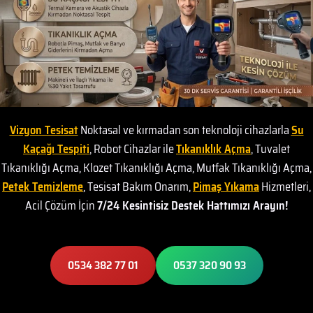
Vizyon Tesisat
Noktasal ve kırmadan son teknoloji cihazlarla
Su
Kaçağı Tespiti
, Robot Cihazlar ile
Tıkanıklık Açma
, Tuvalet
Tıkanıklığı Açma, Klozet Tıkanıklığı Açma, Mutfak Tıkanıklığı Açma,
Petek Temizleme
, Tesisat Bakım Onarım,
Pimaş Yıkama
Hizmetleri,
Acil Çözüm İçin
7/24 Kesintisiz Destek Hattımızı Arayın!
0534 382 77 01
0537 320 90 93