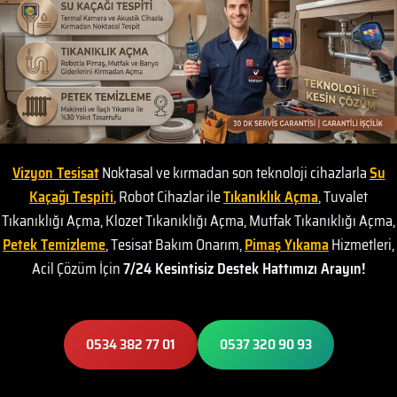
Vizyon Tesisat
Noktasal ve kırmadan son teknoloji cihazlarla
Su
Kaçağı Tespiti
, Robot Cihazlar ile
Tıkanıklık Açma
, Tuvalet
Tıkanıklığı Açma, Klozet Tıkanıklığı Açma, Mutfak Tıkanıklığı Açma,
Petek Temizleme
, Tesisat Bakım Onarım,
Pimaş Yıkama
Hizmetleri,
Acil Çözüm İçin
7/24 Kesintisiz Destek Hattımızı Arayın!
0534 382 77 01
0537 320 90 93