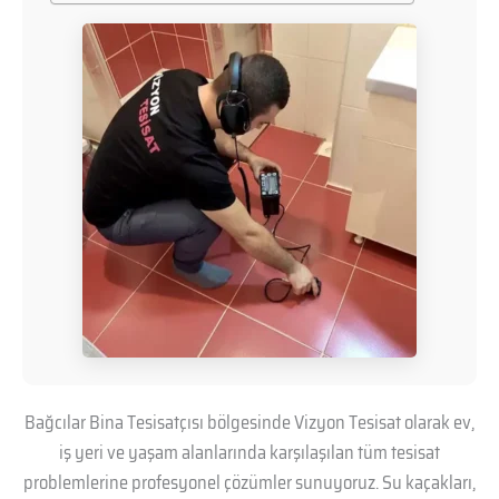
Bağcılar Bina Tesisatçısı bölgesinde Vizyon Tesisat olarak ev,
iş yeri ve yaşam alanlarında karşılaşılan tüm tesisat
problemlerine profesyonel çözümler sunuyoruz. Su kaçakları,