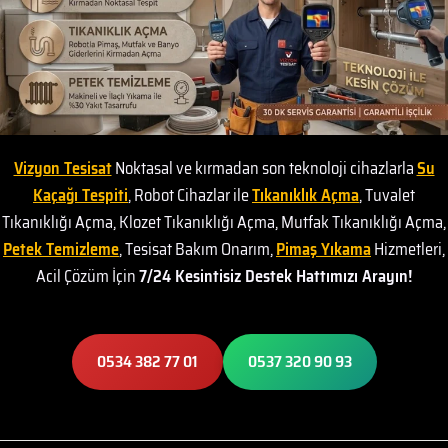
Vizyon Tesisat
Noktasal ve kırmadan son teknoloji cihazlarla
Su
Kaçağı Tespiti
, Robot Cihazlar ile
Tıkanıklık Açma
, Tuvalet
Tıkanıklığı Açma, Klozet Tıkanıklığı Açma, Mutfak Tıkanıklığı Açma,
Petek Temizleme
, Tesisat Bakım Onarım,
Pimaş Yıkama
Hizmetleri,
Acil Çözüm İçin
7/24 Kesintisiz Destek Hattımızı Arayın!
0534 382 77 01
0537 320 90 93