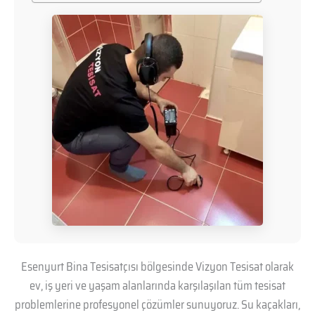
Esenyurt Bina Tesisatçısı bölgesinde Vizyon Tesisat olarak
ev, iş yeri ve yaşam alanlarında karşılaşılan tüm tesisat
problemlerine profesyonel çözümler sunuyoruz. Su kaçakları,