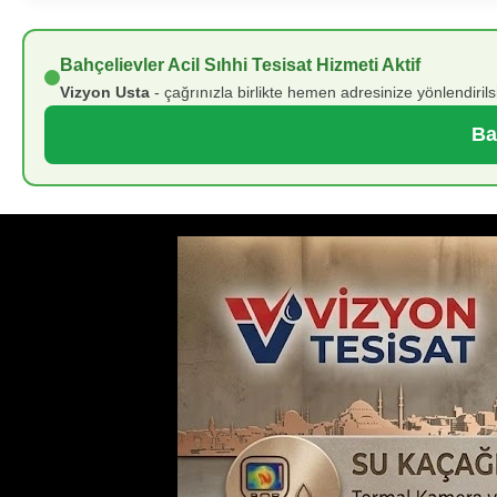
Bahçelievler Acil Sıhhi Tesisat Hizmeti Aktif
Vizyon Usta
- çağrınızla birlikte hemen adresinize yönlendiril
Ba