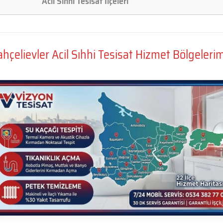
Acil Sıhhi Tesisat İlçeleri
hçelievler Acil Sıhhi Tesisat Hizmet Bölgeleri