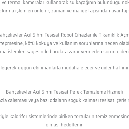
arı ve termal kameralar kullanarak su kaçağının bulunduğu n
 kırma işlemleri önlenir, zaman ve maliyet açısından avantaj 
ahçelievler Acil Sıhhi Tesisat Robot Cihazlar ile Tıkanıklık Aç
 tepmesine, kötü kokuya ve kullanım sorunlarına neden olabili
ma işlemleri sayesinde borulara zarar vermeden sorun gideril
irleyerek uygun ekipmanlarla müdahale eder ve gider hattının t
Bahçelievler Acil Sıhhi Tesisat Petek Temizleme Hizmeti
la çalışması veya bazı odaların soğuk kalması tesisat içerisi
yle kalorifer sistemlerinde biriken tortuların temizlenmesine 
olması hedeflenir.