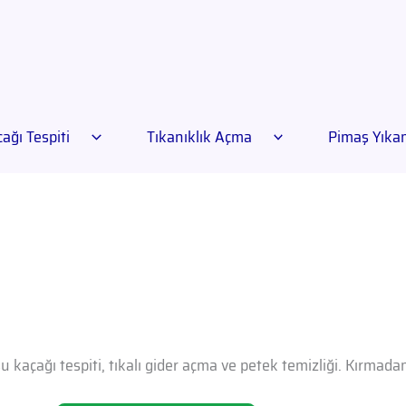
ağı Tespiti
Tıkanıklık Açma
Pimaş Yık
u kaçağı tespiti, tıkalı gider açma ve petek temizliği. Kırmad