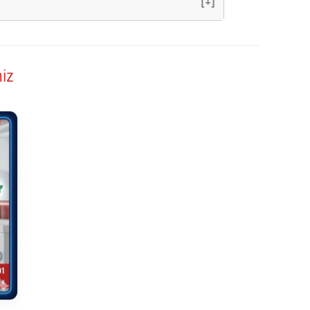
[+]
miz