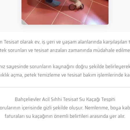
on Tesisat olarak ev, iş yeri ve yaşam alanlarında karşılaşıla
petek sorunları ve tesisat arızaları zamanında müdahale edil
mız sayesinde sorunların kaynağını doğru şekilde belirleyerek 
anıklık açma, petek temizleme ve tesisat bakım işlemlerinde kal
Bahçelievler Acil Sıhhi Tesisat Su Kaçağı Tespiti
borularının içerisinde gizli şekilde oluşur. Nemlenme, boya k
faturaları su kaçağının önemli belirtileri arasında yer alır.