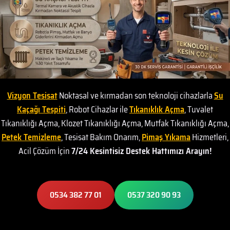
Vizyon Tesisat
Noktasal ve kırmadan son teknoloji cihazlarla
Su
Kaçağı Tespiti
, Robot Cihazlar ile
Tıkanıklık Açma
, Tuvalet
Tıkanıklığı Açma, Klozet Tıkanıklığı Açma, Mutfak Tıkanıklığı Açma,
Petek Temizleme
, Tesisat Bakım Onarım,
Pimaş Yıkama
Hizmetleri,
Acil Çözüm İçin
7/24 Kesintisiz Destek Hattımızı Arayın!
0534 382 77 01
0537 320 90 93