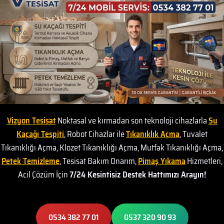
Vizyon Tesisat
Noktasal ve kırmadan son teknoloji cihazlarla
Su
Kaçağı Tespiti
, Robot Cihazlar ile
Tıkanıklık Açma
, Tuvalet
Tıkanıklığı Açma, Klozet Tıkanıklığı Açma, Mutfak Tıkanıklığı Açma,
Petek Temizleme
, Tesisat Bakım Onarım,
Pimaş Yıkama
Hizmetleri,
Acil Çözüm İçin
7/24 Kesintisiz Destek Hattımızı Arayın!
0534 382 77 01
0537 320 90 93