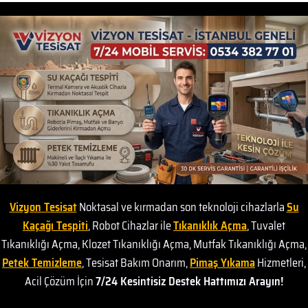
Vizyon Tesisat
Noktasal ve kırmadan son teknoloji cihazlarla
Su
Kaçağı Tespiti
, Robot Cihazlar ile
Tıkanıklık Açma
, Tuvalet
Tıkanıklığı Açma, Klozet Tıkanıklığı Açma, Mutfak Tıkanıklığı Açma,
Petek Temizleme
, Tesisat Bakım Onarım,
Pimaş Yıkama
Hizmetleri,
Acil Çözüm İçin
7/24 Kesintisiz Destek Hattımızı Arayın!