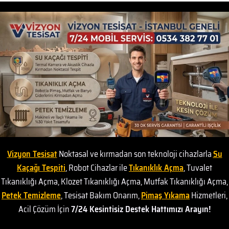
Vizyon Tesisat
Noktasal ve kırmadan son teknoloji cihazlarla
Su
Kaçağı Tespiti
, Robot Cihazlar ile
Tıkanıklık Açma
, Tuvalet
Tıkanıklığı Açma, Klozet Tıkanıklığı Açma, Mutfak Tıkanıklığı Açma,
Petek Temizleme
, Tesisat Bakım Onarım,
Pimaş Yıkama
Hizmetleri,
Acil Çözüm İçin
7/24 Kesintisiz Destek Hattımızı Arayın!