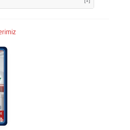
[+]
erimiz