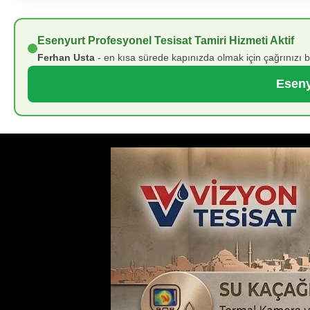
Esenyurt Profesyonel Tesisat Tamiri Hizmeti Aktif
Ferhan Usta
- en kısa sürede kapınızda olmak için çağrınızı bekl
Eseny