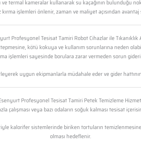
arı ve termal kameralar kullanarak su kaçağının bulunduğu n
 kırma işlemleri önlenir, zaman ve maliyet açısından avantaj 
yurt Profesyonel Tesisat Tamiri Robot Cihazlar ile Tıkanıklık
 tepmesine, kötü kokuya ve kullanım sorunlarına neden olabili
ma işlemleri sayesinde borulara zarar vermeden sorun gideril
irleyerek uygun ekipmanlarla müdahale eder ve gider hattının t
Esenyurt Profesyonel Tesisat Tamiri Petek Temizleme Hizmet
la çalışması veya bazı odaların soğuk kalması tesisat içerisi
yle kalorifer sistemlerinde biriken tortuların temizlenmesine 
olması hedeflenir.