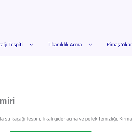
ağı Tespiti
Tıkanıklık Açma
Pimaş Yık
miri
a su kaçağı tespiti, tıkalı gider açma ve petek temizliği. Kır