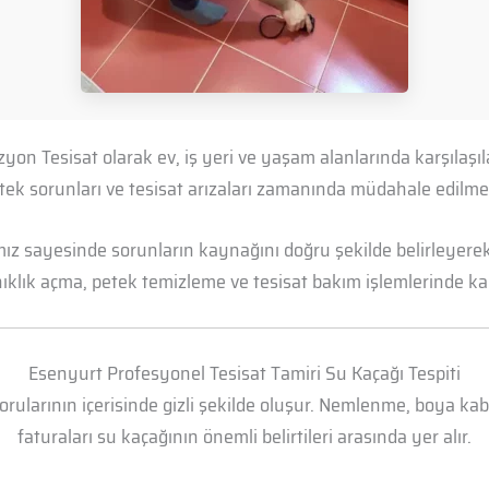
yon Tesisat olarak ev, iş yeri ve yaşam alanlarında karşılaş
petek sorunları ve tesisat arızaları zamanında müdahale edil
mız sayesinde sorunların kaynağını doğru şekilde belirleyerek 
anıklık açma, petek temizleme ve tesisat bakım işlemlerinde kal
Esenyurt Profesyonel Tesisat Tamiri Su Kaçağı Tespiti
borularının içerisinde gizli şekilde oluşur. Nemlenme, boya k
faturaları su kaçağının önemli belirtileri arasında yer alır.