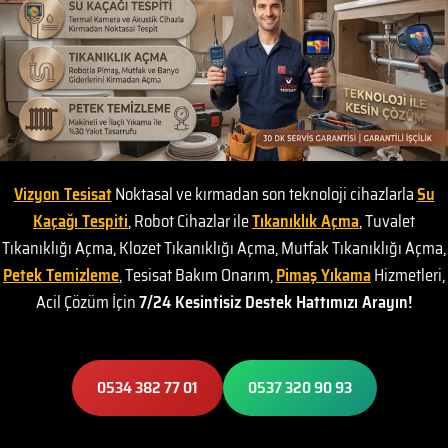
Vizyon Tesisat
Noktasal ve kırmadan son teknoloji cihazlarla
Su
Kaçağı Tespiti
, Robot Cihazlar ile
Tıkanıklık Açma
, Tuvalet
Tıkanıklığı Açma, Klozet Tıkanıklığı Açma, Mutfak Tıkanıklığı Açma,
Petek Temizleme
, Tesisat Bakım Onarım,
Pimaş Yıkama
Hizmetleri,
Acil Çözüm İçin
7/24 Kesintisiz Destek Hattımızı Arayın!
0534 382 77 01
0537 320 90 93