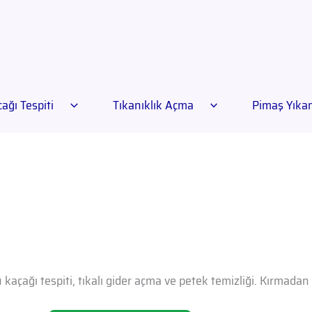
ağı Tespiti
Tıkanıklık Açma
Pimaş Yık
 kaçağı tespiti, tıkalı gider açma ve petek temizliği. Kırmada