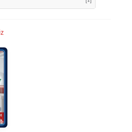
[+]
iz