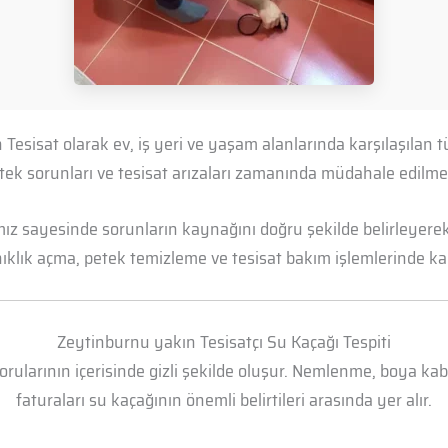
Tesisat olarak ev, iş yeri ve yaşam alanlarında karşılaşılan
petek sorunları ve tesisat arızaları zamanında müdahale edil
mız sayesinde sorunların kaynağını doğru şekilde belirleyerek 
anıklık açma, petek temizleme ve tesisat bakım işlemlerinde kal
Zeytinburnu yakın Tesisatçı Su Kaçağı Tespiti
borularının içerisinde gizli şekilde oluşur. Nemlenme, boya k
faturaları su kaçağının önemli belirtileri arasında yer alır.