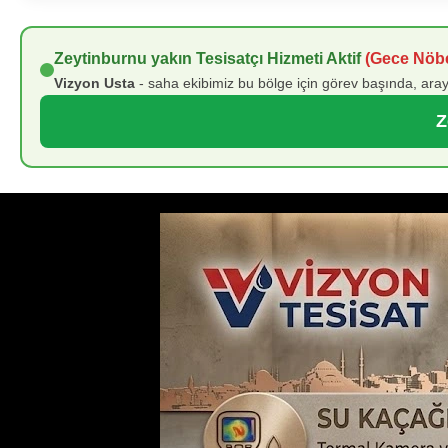
Zeytinburnu yakın Tesisatçı Hizmeti Aktif
(Gece Nöbe
Vizyon Usta
- saha ekibimiz bu bölge için görev başında, aray
Z