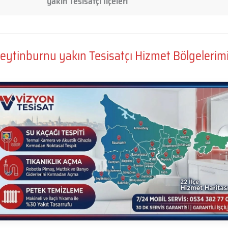
yakın Tesisatçı İlçeleri
eytinburnu yakın Tesisatçı Hizmet Bölgelerim