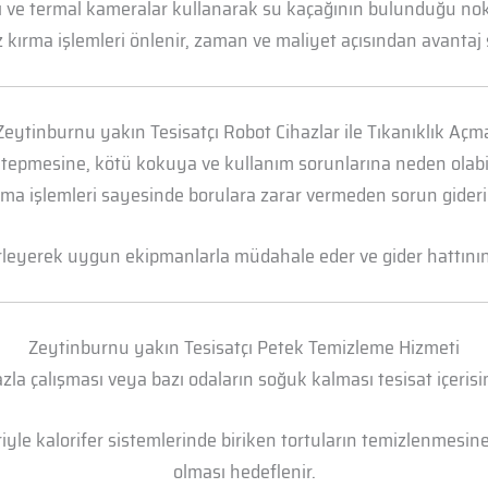
arı ve termal kameralar kullanarak su kaçağının bulunduğu n
 kırma işlemleri önlenir, zaman ve maliyet açısından avantaj 
Zeytinburnu yakın Tesisatçı Robot Cihazlar ile Tıkanıklık Açm
 tepmesine, kötü kokuya ve kullanım sorunlarına neden olabili
ma işlemleri sayesinde borulara zarar vermeden sorun gideril
irleyerek uygun ekipmanlarla müdahale eder ve gider hattının t
Zeytinburnu yakın Tesisatçı Petek Temizleme Hizmeti
la çalışması veya bazı odaların soğuk kalması tesisat içerisi
yle kalorifer sistemlerinde biriken tortuların temizlenmesine 
olması hedeflenir.