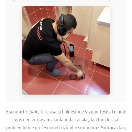
Esenyurt 7 24 Açık Tesisatçı bölgesinde Vizyon Tesisat olarak
ev, iş yeri ve yaşam alanlarında karşılaşılan tüm tesisat
problemlerine profesyonel çözümler sunuyoruz. Su kaçakları,