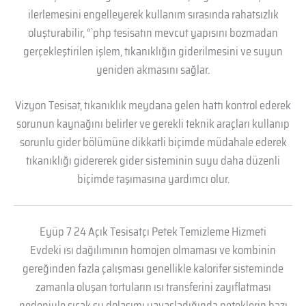
ilerlemesini engelleyerek kullanım sırasında rahatsızlık
oluşturabilir, “`php tesisatın mevcut yapısını bozmadan
gerçekleştirilen işlem, tıkanıklığın giderilmesini ve suyun
yeniden akmasını sağlar.
Vizyon Tesisat, tıkanıklık meydana gelen hattı kontrol ederek
sorunun kaynağını belirler ve gerekli teknik araçları kullanıp
sorunlu gider bölümüne dikkatli biçimde müdahale ederek
tıkanıklığı gidererek gider sisteminin suyu daha düzenli
biçimde taşımasına yardımcı olur.
Eyüp 7 24 Açık Tesisatçı Petek Temizleme Hizmeti
Evdeki ısı dağılımının homojen olmaması ve kombinin
gereğinden fazla çalışması genellikle kalorifer sisteminde
zamanla oluşan tortuların ısı transferini zayıflatması
nedeniyle sıcak su dolaşımı yavaşladığında peteklerin bazı