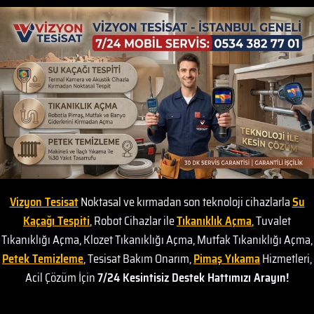
Vizyon Tesisat
Noktasal ve kırmadan son teknoloji cihazlarla
Su
Kaçağı Tespiti
, Robot Cihazlar ile
Tıkanıklık Açma
, Tuvalet
Tıkanıklığı Açma, Klozet Tıkanıklığı Açma, Mutfak Tıkanıklığı Açma,
Petek Temizleme
, Tesisat Bakım Onarım,
Pimaş Yıkama
Hizmetleri,
Acil Çözüm İçin
7/24 Kesintisiz Destek Hattımızı Arayın!