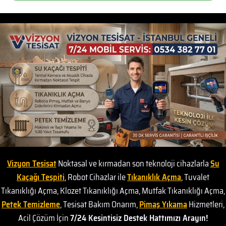
Vizyon Tesisat
Noktasal ve kırmadan son teknoloji cihazlarla
Su
Kaçağı Tespiti
, Robot Cihazlar ile
Tıkanıklık Açma
, Tuvalet
Tıkanıklığı Açma, Klozet Tıkanıklığı Açma, Mutfak Tıkanıklığı Açma,
Petek Temizleme
, Tesisat Bakım Onarım,
Pimaş Yıkama
Hizmetleri,
Acil Çözüm İçin
7/24 Kesintisiz Destek Hattımızı Arayın!