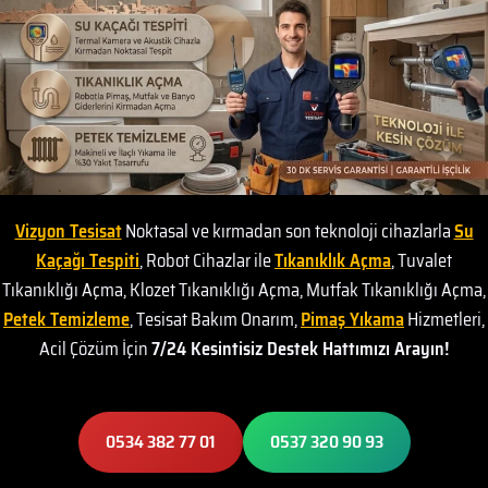
Vizyon Tesisat
Noktasal ve kırmadan son teknoloji cihazlarla
Su
Kaçağı Tespiti
, Robot Cihazlar ile
Tıkanıklık Açma
, Tuvalet
Tıkanıklığı Açma, Klozet Tıkanıklığı Açma, Mutfak Tıkanıklığı Açma,
Petek Temizleme
, Tesisat Bakım Onarım,
Pimaş Yıkama
Hizmetleri,
Acil Çözüm İçin
7/24 Kesintisiz Destek Hattımızı Arayın!
0534 382 77 01
0537 320 90 93