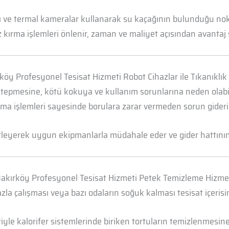
arı ve termal kameralar kullanarak su kaçağının bulunduğu n
 kırma işlemleri önlenir, zaman ve maliyet açısından avantaj 
köy Profesyonel Tesisat Hizmeti Robot Cihazlar ile Tıkanıklı
 tepmesine, kötü kokuya ve kullanım sorunlarına neden olabili
ma işlemleri sayesinde borulara zarar vermeden sorun gideril
irleyerek uygun ekipmanlarla müdahale eder ve gider hattının t
akırköy Profesyonel Tesisat Hizmeti Petek Temizleme Hizme
la çalışması veya bazı odaların soğuk kalması tesisat içerisi
yle kalorifer sistemlerinde biriken tortuların temizlenmesine 