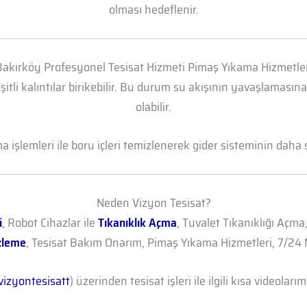
olması hedeflenir.
Bakırköy Profesyonel Tesisat Hizmeti Pimaş Yıkama Hizmetler
şitli kalıntılar birikebilir. Bu durum su akışının yavaşlamasın
olabilir.
işlemleri ile boru içleri temizlenerek gider sisteminin daha sa
Neden Vizyon Tesisat?
i
, Robot Cihazlar ile
Tıkanıklık Açma
, Tuvalet Tıkanıklığı Açma
zleme
, Tesisat Bakım Onarım, Pimaş Yıkama Hizmetleri, 7/24 M
izyontesisatt
) üzerinden tesisat işleri ile ilgili kısa videolarımı