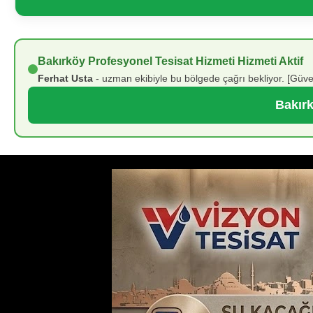
Bakırköy Profesyonel Tesisat Hizmeti Hizmeti Aktif
Ferhat Usta
- uzman ekibiyle bu bölgede çağrı bekliyor. [Güve
Bakırk