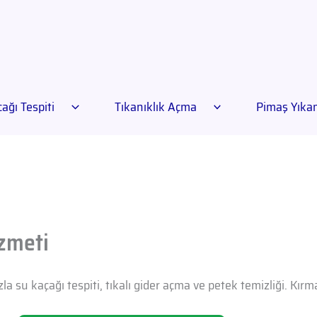
ağı Tespiti
Tıkanıklık Açma
Pimaş Yık
zmeti
la su kaçağı tespiti, tıkalı gider açma ve petek temizliği. Kı