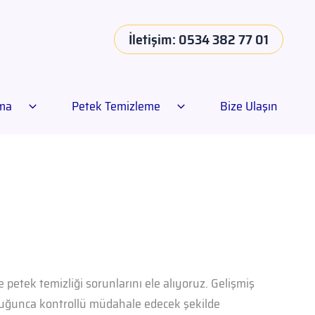
İletişim: 0534 382 77 01
ama
Petek Temizleme
Bize Ulaşın
e petek temizliği sorunlarını ele alıyoruz. Gelişmiş
lduğunca kontrollü müdahale edecek şekilde