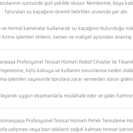
borularının içerisinde gizli şekilde oluşur. Nemlenme, boya k
faturaları su kaçağının önemli belirtileri arasında yer alır.
arı ve termal kameralar kullanarak su kaçağının bulunduğu n
 kırma işlemleri önlenir, zaman ve maliyet açısından avantaj 
npaşa Profesyonel Tesisat Hizmeti Robot Cihazlar ile Tıkanı
 tepmesine, kötü kokuya ve kullanım sorunlarına neden olabili
ma işlemleri sayesinde borulara zarar vermeden sorun gideril
irleyerek uygun ekipmanlarla müdahale eder ve gider hattının t
osmanpaşa Profesyonel Tesisat Hizmeti Petek Temizleme Hi
la çalışması veya bazı odaların soğuk kalması tesisat içerisi