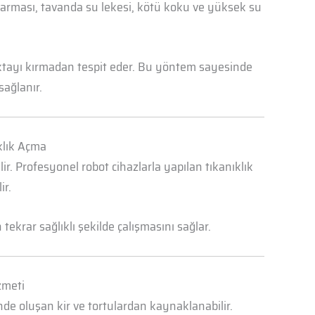
abarması, tavanda su lekesi, kötü koku ve yüksek su
oktayı kırmadan tespit eder. Bu yöntem sayesinde
sağlanır.
klık Açma
r. Profesyonel robot cihazlarla yapılan tıkanıklık
ir.
ekrar sağlıklı şekilde çalışmasını sağlar.
zmeti
nde oluşan kir ve tortulardan kaynaklanabilir.