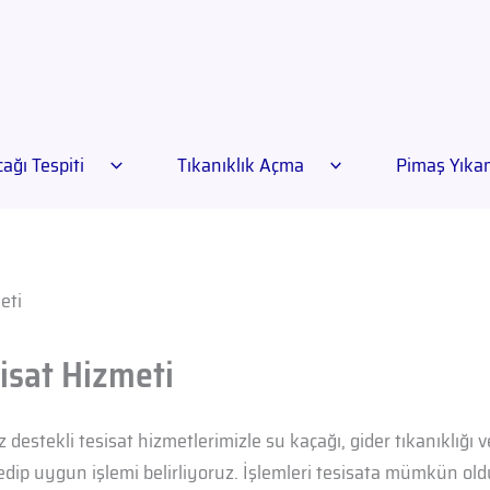
ağı Tespiti
Tıkanıklık Açma
Pimaş Yık
eti
isat Hizmeti
 destekli tesisat hizmetlerimizle su kaçağı, gider tıkanıklığı v
dip uygun işlemi belirliyoruz. İşlemleri tesisata mümkün o